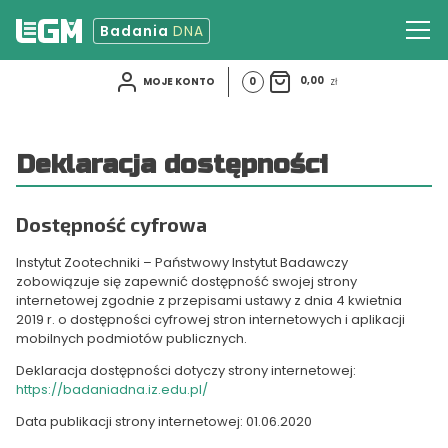
Badania
DNA
0
0,00
zł
MOJE KONTO
START
BADANIA DNA
Deklaracja dostępności
KONTAKT
Dostępność cyfrowa
Strona Laboratorium Genetyki Molekularnej
Instytut Zootechniki – Państwowy Instytut Badawczy
zobowiązuje się zapewnić dostępność swojej strony
internetowej zgodnie z przepisami ustawy z dnia 4 kwietnia
2019 r. o dostępności cyfrowej stron internetowych i aplikacji
mobilnych podmiotów publicznych.
Deklaracja dostępności dotyczy strony internetowej:
https://badaniadna.iz.edu.pl/
Data publikacji strony internetowej: 01.06.2020