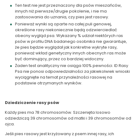
Ten test nie jest przeznaczony dla psów mieszańców,
innych niż pierwsze/drugie pokolenie, i nie ma
zastosowania do uznania, czy pies jest rasowy.
Ponieważ wyniki są oparte na całej puli genowej,
określone rasy niekoniecznie będą odzwierciedlać
obecny wygląd psa. Wykazany % udział niektórych ras
psów w profilu DNA badanego osobnika nie gwarantuje,
że pies będzie wyglądał jak konkretne wykryte rasy,
ponieważ wkład genetyczny innych obecnych ras może
być dominujący, przez co bardziej widoczny.
Żaden test analityczny nie osiąga 100% pewności. ID Rasy
Psa nie ponosi odpowiedzialności za jakiekolwiek wnioski
wyciągnięte na temat przynależności rasowej na
podstawie otrzymanych wyników.
Dziedziczenie rasy psów
Każdy pies ma 78 chromosomów. Szczenięta losowo
odziedziczą 39 chromosomów od matki i 39 chromosomów od
ojca.
Jeśli pies rasowy jest krzyżowany z psem innej rasy, ich