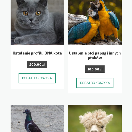
Ustalenie profilu DNA kota
Ustalenie płci papug i innych
ptaków
200,00
zł
100,00
zł
DODAJ DO KOSZYKA
DODAJ DO KOSZYKA