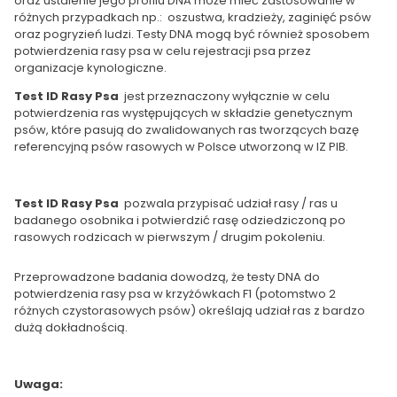
oraz ustalenie jego profilu DNA może mieć zastosowanie w
różnych przypadkach np.: oszustwa, kradzieży, zaginięć psów
oraz pogryzień ludzi. Testy DNA mogą być również sposobem
potwierdzenia rasy psa w celu rejestracji psa przez
organizacje kynologiczne.
Test ID Rasy Psa
jest przeznaczony wyłącznie w celu
potwierdzenia ras występujących w składzie genetycznym
psów, które pasują do zwalidowanych ras tworzących bazę
referencyjną psów rasowych w Polsce utworzoną w IZ PIB.
Test ID Rasy Psa
pozwala przypisać udział rasy / ras u
badanego osobnika i potwierdzić rasę odziedziczoną po
rasowych rodzicach w pierwszym / drugim pokoleniu.
Przeprowadzone badania dowodzą, że testy DNA do
potwierdzenia rasy psa w krzyżówkach F1 (potomstwo 2
różnych czystorasowych psów) określają udział ras z bardzo
dużą dokładnością.
Uwaga: