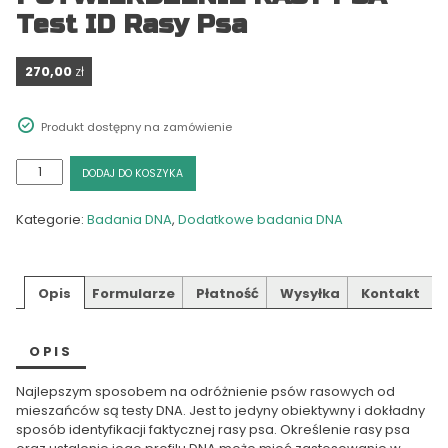
Test ID Rasy Psa
270,00
zł
Produkt dostępny na zamówienie
ilość
DODAJ DO KOSZYKA
POTWIERDZENIE
RASY
Kategorie:
Badania DNA
,
Dodatkowe badania DNA
PSA
-
Test
ID
Opis
Formularze
Płatność
Wysyłka
Kontakt
Rasy
Psa
OPIS
Najlepszym sposobem na odróżnienie psów rasowych od
mieszańców są testy DNA. Jest to jedyny obiektywny i dokładny
sposób identyfikacji faktycznej rasy psa. Określenie rasy psa