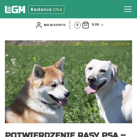
Badania
DNA
0
0,00
zł
MOJE KONTO
START
BADANIA DNA
KONTAKT
Strona Laboratorium Genetyki Molekularnej
POTWIERDZENIE RASY PSA –