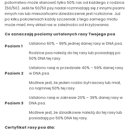
potomstwo może stanowić tylko 50% ras od każdego z rodzica
(50/50). Jeśli te 50/50 psy nadal rozmnażają się z innymi psami
innych ras lub mieszańcami dziedziczenie jest rozłożone. Już
po kilku pokoleniach każdy szczeniak z tego samego miotu
może mieć inny skład ras w zależności od krzyżowania.
Co oznaczają poziomy ustalonych rasy Twojego psa
Ustalono 60% – 99% jednej danej rasy w DNA psa.
Poziom 1
Rodzice psa należą do tej rasy lub posiadają po
50% DNA tej rasy.
Ustalono rasę w przedziale 40% – 59% danej rasy
Poziom 2
w DNA psa.
Możliwe jest, że jeden rodzic był rasowy lub miał,
co najmniej 50% tej rasy.
Ustalono rasę w zakresie 20% – 39% danej rasy w
Poziom 3
DNA psa.
Możliwe jest, że dziadkowie należą do tej rasy lub
posiadają po 50% DNA tej rasy.
Certyfikat rasy psa dla: