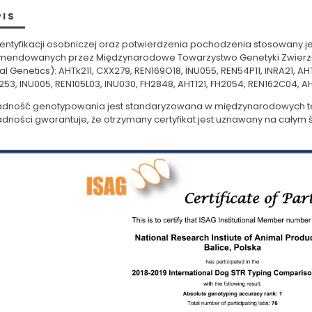
PIS
dentyfikacji osobniczej oraz potwierdzenia pochodzenia stosowany j
mendowanych przez Międzynarodowe Towarzystwo Genetyki Zwierząt (
l Genetics): AHTk211, CXX279, REN169O18, INU055, REN54P11, INRA21, AH
53, INU005, REN105L03, INU030, FH2848, AHT121, FH2054, REN162C04, A
adność genotypowania jest standaryzowana w międzynarodowych test
dności gwarantuje, że otrzymany certyfikat jest uznawany na całym 