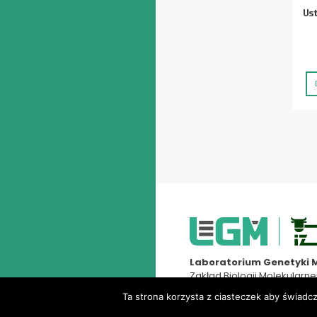
Ust
Laboratorium Genetyki M
Zakład Biologii Molekularne
Instytut Zootechniki PIB
Ta strona korzysta z ciasteczek aby świadc