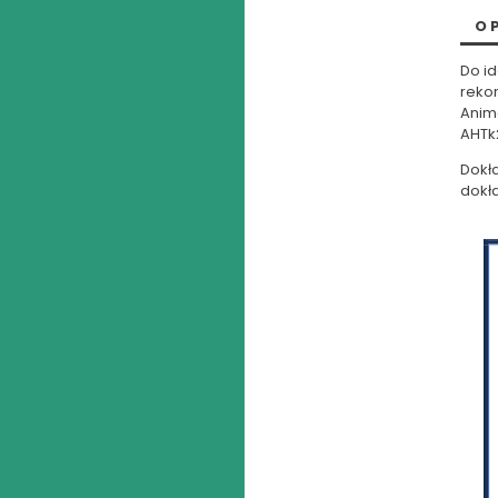
O
Do i
reko
Anima
AHTk2
Dokł
dokła