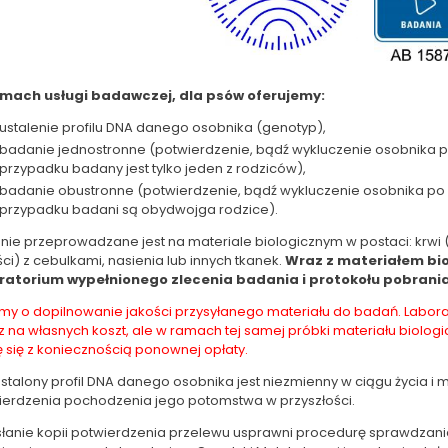
mach usługi badawczej, dla psów oferujemy:
ustalenie profilu DNA danego osobnika (genotyp),
badanie jednostronne (potwierdzenie, bądź wykluczenie osobnika p
przypadku badany jest tylko jeden z rodziców),
badanie obustronne (potwierdzenie, bądź wykluczenie osobnika po w
przypadku badani są obydwojga rodzice).
nie przeprowadzane jest na materiale biologicznym w postaci: krwi
ści) z cebulkami, nasienia lub innych tkanek.
Wraz z materiałem bio
ratorium wypełnionego zlecenia badania i protokołu pobrania
imy o dopilnowanie jakości przysyłanego materiału do badań. Labor
z na własnych koszt, ale w ramach tej samej próbki materiału biolo
 się z koniecznością ponownej opłaty.
stalony profil DNA danego osobnika jest niezmienny w ciągu życia i
ierdzenia pochodzenia jego potomstwa w przyszłości.
łanie kopii potwierdzenia przelewu usprawni procedurę sprawdzania 