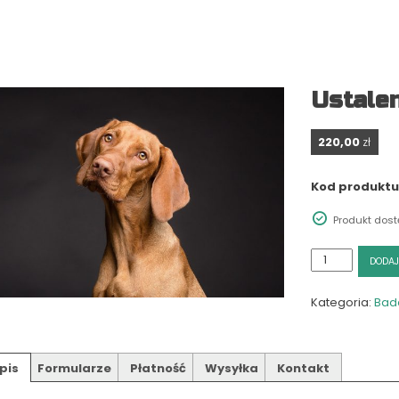
Ustalen
220,00
zł
Kod produktu
Produkt dos
ilość
DODAJ
Ustalenie
profilu
Kategoria:
Bad
DNA
psa
pis
Formularze
Płatność
Wysyłka
Kontakt