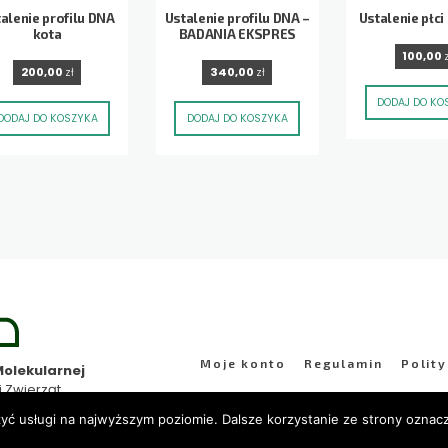
alenie profilu DNA
Ustalenie profilu DNA –
Ustalenie płc
kota
BADANIA EKSPRES
100,00
200,00
zł
340,00
zł
DODAJ DO KO
DODAJ DO KOSZYKA
DODAJ DO KOSZYKA
Moje konto
Regulamin
Polit
olekularnej
j Zwierząt
zyć usługi na najwyższym poziomie. Dalsze korzystanie ze strony oznacz