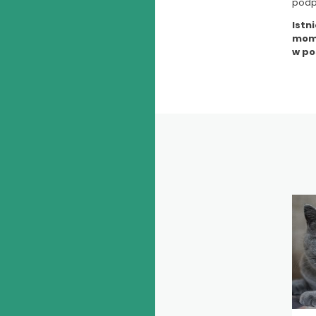
podp
Istn
mome
w po