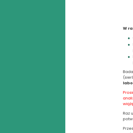
W ra
Bada
(sier
labo
Pros
anali
wiążę
Raz u
potw
Przes