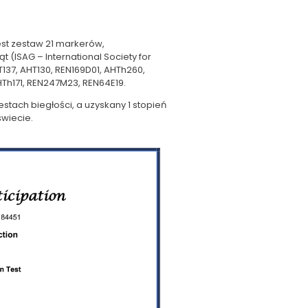
est zestaw 21 markerów,
ISAG – International Society for
T137, AHT130, REN169D01, AHTh260,
HTh171, REN247M23, REN64E19.
ach biegłości, a uzyskany 1 stopień
świecie
.