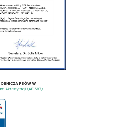
OSOBNICZA PSÓW W
um Akredytacji (AB1587)
.