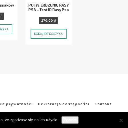
i ssaków
POTWIERDZENIE RASY
PSA – Test ID Rasy Psa
zł
270,00
zł
SZYKA
DODAJ DO KOSZYKA
yka prywatności
Deklaracja dostępności
Kontakt
Zgoda
a, że zgadzasz się na ich użycie.